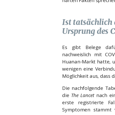
harten Fakten sprechen
Ist tatsächlic
Ursprung des C
Es gibt Belege dafü
nachweislich mit COV
Huanan-Markt hatte, u
wenigen eine Verbindu
Möglichkeit aus, dass d
Die nachfolgende Tabe
die
The Lancet
nach ein
erste registrierte F
Symptomen stammt v