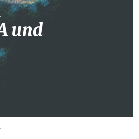
m
SA und
?