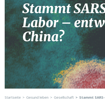
Stammt SARS
Labor – entw
China?
Startseite
Gesund leben
Gesellschaft
Stammt SARS-C