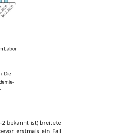
im Labor
. Die
demie-
r
2 bekannt ist) breitete
evor erstmals ein Fall