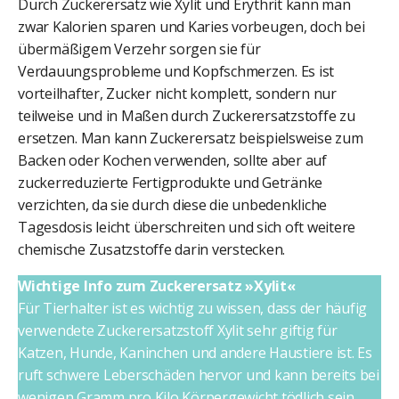
Durch Zuckerersatz wie Xylit und Erythrit kann man
zwar Kalorien sparen und Karies vorbeugen, doch bei
übermäßigem Verzehr sorgen sie für
Verdauungsprobleme und Kopfschmerzen. Es ist
vorteilhafter, Zucker nicht komplett, sondern nur
teilweise und in Maßen durch Zuckerersatzstoffe zu
ersetzen. Man kann Zuckerersatz beispielsweise zum
Backen oder Kochen verwenden, sollte aber auf
zuckerreduzierte Fertigprodukte und Getränke
verzichten, da sie durch diese die unbedenkliche
Tagesdosis leicht überschreiten und sich oft weitere
chemische Zusatzstoffe darin verstecken.
Wichtige Info zum Zuckerersatz »Xylit«
Für Tierhalter ist es wichtig zu wissen, dass der häufig
verwendete Zuckerersatzstoff Xylit sehr giftig für
Katzen, Hunde, Kaninchen und andere Haustiere ist. Es
ruft schwere Leberschäden hervor und kann bereits bei
wenigen Gramm pro Kilo Körpergewicht tödlich sein.