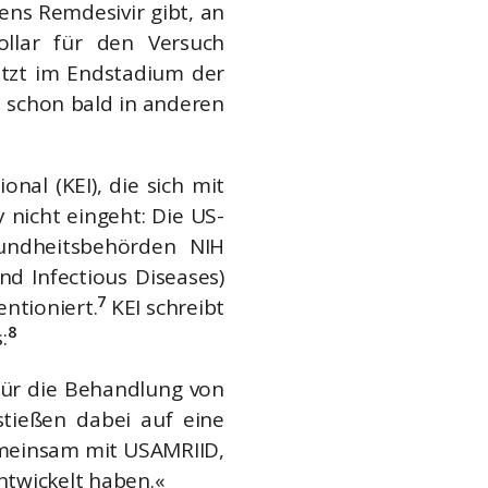
ens Remdesivir gibt, an
ollar für den Versuch
etzt im Endstadium der
d schon bald in anderen
nal (KEI), die sich mit
 nicht eingeht: Die US-
undheitsbehörden NIH
and Infectious Diseases)
7
ntioniert.
KEI schreibt
8
:
für die Behandlung von
stießen dabei auf eine
gemeinsam mit USAMRIID,
ntwickelt haben.«