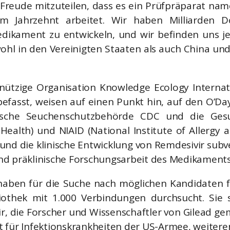
 Freude mitzuteilen, dass es ein Prüfpräparat nam
m Jahrzehnt arbeitet. Wir haben Milliarden D
dikament zu entwickeln, und wir befinden uns j
wohl in den Vereinigten Staaten als auch China un
ützige Organisation Knowledge Ecology Internatio
 befasst, weisen auf einen Punkt hin, auf den O’Day
ische Seuchenschutzbehörde CDC und die Ges
 Health) und NIAID (National Institute of Allergy 
und die klinische Entwicklung von Remdesivir subve
nd präklinische Forschungsarbeit des Medikaments
haben für die Suche nach möglichen Kandidaten 
liothek mit 1.000 Verbindungen durchsucht. Sie 
r, die Forscher und Wissenschaftler von Gilead 
 für Infektionskrankheiten der US-Armee, weitere