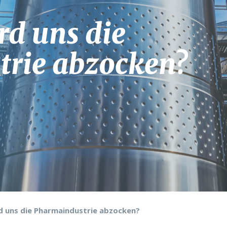
rd uns die
rie abzocken?
d uns die Pharmaindustrie abzocken?