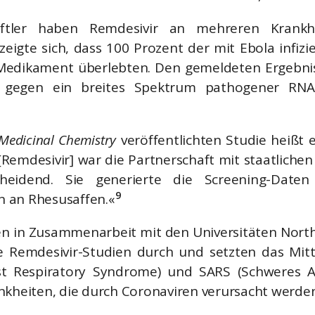
aftler haben Remdesivir an mehreren Krankhei
zeigte sich, dass 100 Prozent der mit Ebola infiz
edikament überlebten. Den gemeldeten Ergebniss
gegen ein breites Spektrum pathogener RNA-
 Medicinal Chemistry
veröffentlichten Studie heißt e
 [Remdesivir] war die Partnerschaft mit staatliche
heidend. Sie generierte die Screening-Date
9
 an Rhesusaffen.«
en in Zusammenarbeit mit den Universitäten North 
e Remdesivir-Studien durch und setzten das Mit
t Respiratory Syndrome) und SARS (Schweres Ak
nkheiten, die durch Coronaviren verursacht werden