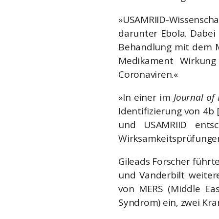
»USAMRIID-Wissensch
darunter Ebola. Dabei 
Behandlung mit dem M
Medikament Wirkung 
Coronaviren.«
»In einer im
Journal of
Identifizierung von 4b
und USAMRIID entsc
Wirksamkeitsprüfungen
Gileads Forscher führt
und Vanderbilt weiter
von MERS (Middle Eas
Syndrom) ein, zwei Kra