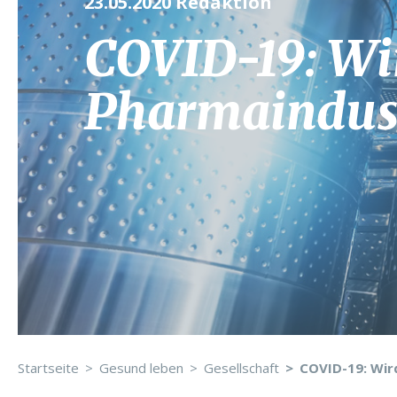
23.05.2020
Redaktion
COVID-19: Wi
Pharmaindust
Startseite
Gesund leben
Gesellschaft
COVID-19: Wir