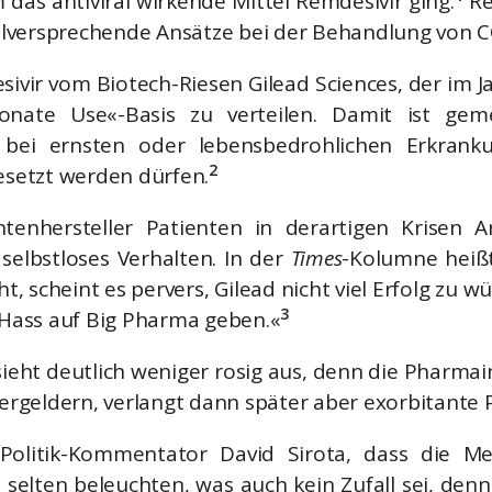
m das antiviral wirkende Mittel Remdesivir ging.
Re
vielversprechende Ansätze bei der Behandlung von C
sivir vom Biotech-Riesen Gilead Sciences, der im 
onate Use«-Basis zu verteilen. Damit ist gem
 bei ernsten oder lebensbedrohlichen Erkran
2
gesetzt werden dürfen.
enhersteller Patienten in derartigen Krisen A
, selbstloses Verhalten. In der
Times
-Kolumne heiß
t, scheint es pervers, Gilead nicht viel Erfolg zu 
3
n Hass auf Big Pharma geben.«
 sieht deutlich weniger rosig aus, denn die Pharmai
geldern, verlangt dann später aber exorbitante P
 Politik-Kommentator David Sirota, dass die Me
 selten beleuchten, was auch kein Zufall sei, de