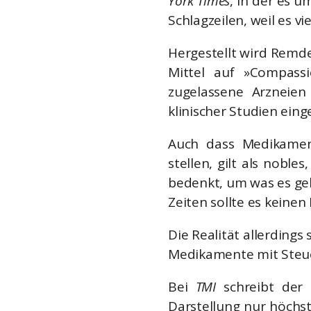
York Times
, in der es u
Schlagzeilen, weil es 
Hergestellt wird Remde
Mittel auf »Compassi
zugelassene Arzneien
klinischer Studien ein
Auch dass Medikament
stellen, gilt als nobles
bedenkt, um was es geh
Zeiten sollte es keine
Die Realität allerdings
Medikamente mit Steuer
Bei
TMI
schreibt der
Darstellung nur höchst