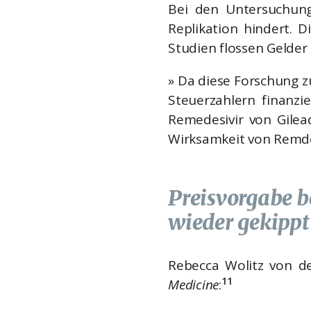
Bei den Untersuchung
Replikation hindert. D
Studien flossen Gelde
» Da diese Forschung z
Steuerzahlern finanzi
Remedesivir von Gilead
Wirksamkeit von Remdes
Preisvorgabe b
wieder gekippt
Rebecca Wolitz von de
11
Medicine
: