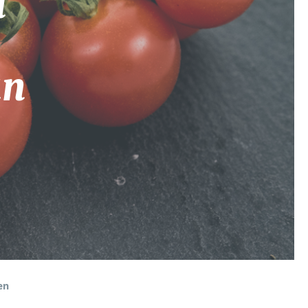
d
un
en