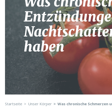
Was chronisc
Entzündunge
Nachtschatte
haben
Startseite
Unser Körper
Was chronische Schmerzen u