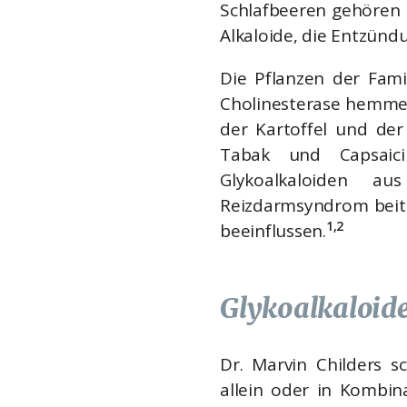
Schlafbeeren gehören 
Alkaloide, die Entzün
Die Pflanzen der Fami
Cholinesterase hemmen,
der Kartoffel und der
Tabak und Capsaici
Glykoalkaloiden 
Reizdarmsyndrom beitr
1,2
beeinflussen.
Glykoalkaloide
Dr. Marvin Childers s
allein oder in Kombi