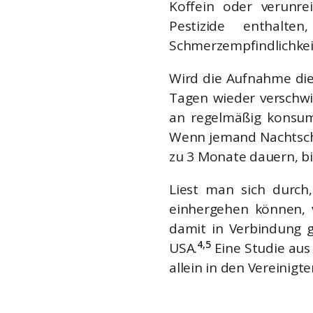
Koffein oder verunre
Pestizide enthalt
Schmerzempfindlichke
Wird die Aufnahme di
Tagen wieder verschwi
an regelmäßig konsu
Wenn jemand Nachtsch
zu 3 Monate dauern, b
Liest man sich durc
einhergehen können, 
damit in Verbindung g
4,5
USA.
Eine Studie aus 
allein in den Vereinigt