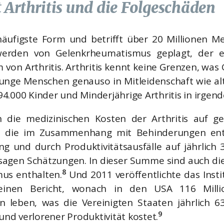
 Arthritis und die Folgeschäden
 häufigste Form und betrifft über 20 Millionen 
werden von Gelenkrheumatismus geplagt, der e
von Arthritis. Arthritis kennt keine Grenzen, was 
t junge Menschen genauso in Mitleidenschaft wie al
4.000 Kinder und Minderjährige Arthritis in irgend
h die medizinischen Kosten der Arthritis auf ge
d die im Zusammenhang mit Behinderungen ent
g und durch Produktivitätsausfälle auf jährlich 3
sagen Schätzungen. In dieser Summe sind auch die
8
us enthalten.
Und 2011 veröffentlichte das Insti
einen Bericht, wonach in den USA 116 Mill
 leben, was die Vereinigten Staaten jährlich 63
9
d verlorener Produktivität kostet.