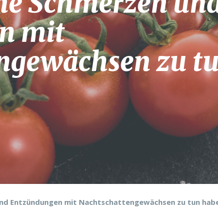
he Schmerzen un
n mit
ngewächsen zu t
nd Entzündungen mit Nachtschattengewächsen zu tun hab