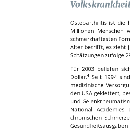
Volkskrankheit
Osteoarthritis ist die
Millionen Menschen 
schmerzhaftesten Form 
Alter betrifft, es zieh
Schätzungen zufolge 29
Für 2003 beliefen sic
4
Dollar.
Seit 1994 sin
medizinische Versorgun
den USA geklettert, be
und Gelenkrheumatism
National Academies 
chronischen Schmerzen
Gesundheitsausgaben un