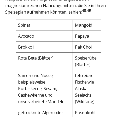
magnesiumreichen Nahrungsmitteln, die Sie in Ihren
48,49
Speiseplan aufnehmen könnten, zählen:
Spinat
Mangold
Avocado
Papaya
Brokkoli
Pak Choi
Rote Bete (Blätter)
Speiserübe
(Blätter)
Samen und Nüsse,
fettreiche
beispielsweise
Fische wie
Kürbiskerne, Sesam,
Alaska-
Cashewkerne und
Seelachs
unverarbeitete Mandeln
(Wildfang)
getrocknete Algen oder
Rosenkohl