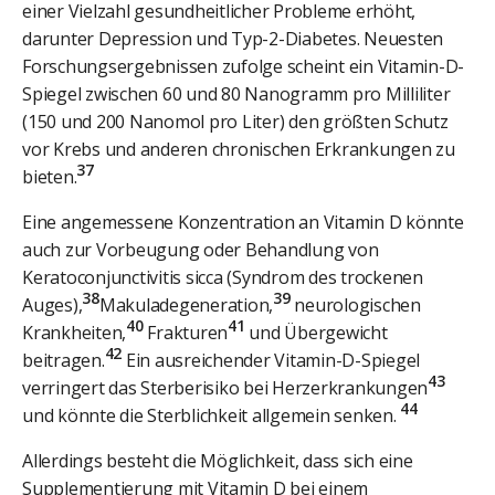
einer Vielzahl gesundheitlicher Probleme erhöht,
darunter Depression und Typ-2-Diabetes. Neuesten
Forschungsergebnissen zufolge scheint ein Vitamin-D-
Spiegel zwischen 60 und 80 Nanogramm pro Milliliter
(150 und 200 Nanomol pro Liter) den größten Schutz
vor Krebs und anderen chronischen Erkrankungen zu
37
bieten.
Eine angemessene Konzentration an Vitamin D könnte
auch zur Vorbeugung oder Behandlung von
Keratoconjunctivitis sicca (Syndrom des trockenen
38
39
Auges),
Makuladegeneration,
neurologischen
40
41
Krankheiten,
Frakturen
und Übergewicht
42
beitragen.
Ein ausreichender Vitamin-D-Spiegel
43
verringert das Sterberisiko bei Herzerkrankungen
44
und könnte die Sterblichkeit allgemein senken.
Allerdings besteht die Möglichkeit, dass sich eine
Supplementierung mit Vitamin D bei einem