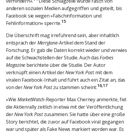
verhindern«.
Diese Schlagzeile wurde rasch von
anderen sozialen Medien aufgegriffen und geteilt, bis
Facebook sie wegen »Falschinformation und
15
Fehlinformation« sperrte.
Die Überschrift mag irreführend sein, aber inhaltlich
entsprach der
MerryJane
-Artikel dem Stand der
Forschung. Er gab die Daten korrekt wieder und verwies
auf die Schwachstellen der Studie. Auch das
Forbes
Magazine
berichtete über die Studie. Der Autor
verknüpft einen Artikel der
New York Pos
t mit dem
viralen Facebook-Inhalt und führt auch ein Zitat an, das
16,17
von der
New York Post
zu stammen scheint:
»Wie
MarketWatch
-Reporter Max Cherney anmerkte, fiel
die Aktienrally zeitlich in etwa mit der Veröffentlichung
der
New York Post
zusammen. Sie hatte über eine große
Story berichtet, die zuvor auf Facebook viral gegangen
war und später als Fake News markiert worden war. Es