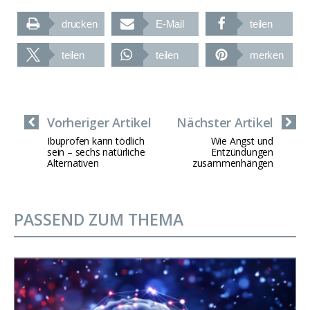
drucken
E-Mail
teilen
teilen
teilen
merken
Vorheriger Artikel
Nächster Artikel
Ibuprofen kann tödlich
Wie Angst und
sein – sechs natürliche
Entzündungen
Alternativen
zusammenhängen
PASSEND ZUM THEMA