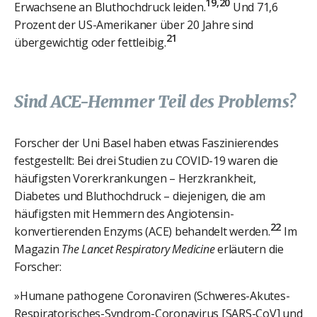
19,20
Erwachsene an Bluthochdruck leiden.
Und 71,6
Prozent der US-Amerikaner über 20 Jahre sind
21
übergewichtig oder fettleibig.
Sind ACE-Hemmer Teil des Problems?
Forscher der Uni Basel haben etwas Faszinierendes
festgestellt: Bei drei Studien zu COVID-19 waren die
häufigsten Vorerkrankungen – Herzkrankheit,
Diabetes und Bluthochdruck – diejenigen, die am
häufigsten mit Hemmern des Angiotensin-
22
konvertierenden Enzyms (ACE) behandelt werden.
Im
Magazin
The Lancet Respiratory Medicine
erläutern die
Forscher:
»Humane pathogene Coronaviren (Schweres-Akutes-
Respiratorisches-Syndrom-Coronavirus [SARS-CoV] und