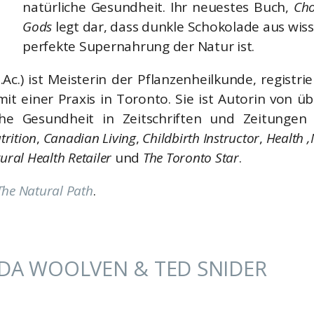
natürliche Gesundheit. Ihr neuestes Buch,
Cho
Gods
legt dar, dass dunkle Schokolade aus wiss
perfekte Supernahrung der Natur ist.
.Ac.) ist Meisterin der Pflanzenheilkunde, registr
 mit einer Praxis in Toronto. Sie ist Autorin von ü
iche Gesundheit in Zeitschriften und Zeitungen
trition
,
Canadian Living
,
Childbirth Instructor
,
Health ‚N
ral Health Retailer
und
The Toronto Star
.
The Natural Path
.
DA WOOLVEN & TED SNIDER