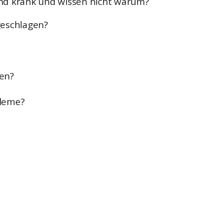
und krank und wissen nicht warum?
geschlagen?
en?
leme?