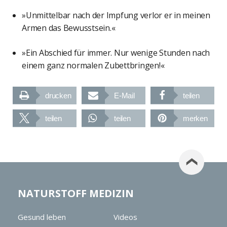
»Unmittelbar nach der Impfung verlor er in meinen
Armen das Bewusstsein.«
»Ein Abschied für immer. Nur wenige Stunden nach
einem ganz normalen Zubettbringen!«
drucken
E-Mail
teilen
teilen
teilen
merken
NATURSTOFF MEDIZIN
Gesund leben
Videos