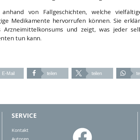
t anhand von Fallgeschichten, welche vielfält
ige Medikamente hervorrufen können. Sie erklär
Arzneimittelkonsums und zeigt, was jeder selb
ten tun kann.
E-Mail
teilen
teilen
te
SERVICE
Kontakt
Autoren