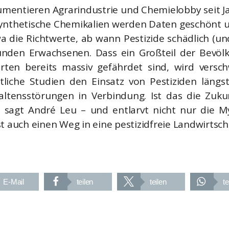
umentieren Agrarindustrie und Chemielobby seit 
synthetische Chemikalien werden Daten geschönt u
wa die Richtwerte, ab wann Pestizide schädlich (un
nden Erwachsenen. Dass ein Großteil der Bevöl
rten bereits massiv gefährdet sind, wird versc
ftliche Studien den Einsatz von Pestiziden läng
ltensstörungen in Verbindung. Ist das die Zukun
“, sagt André Leu – und entlarvt nicht nur die 
t auch einen Weg in eine pestizidfreie Landwirtsch
E-Mail
teilen
teilen
te