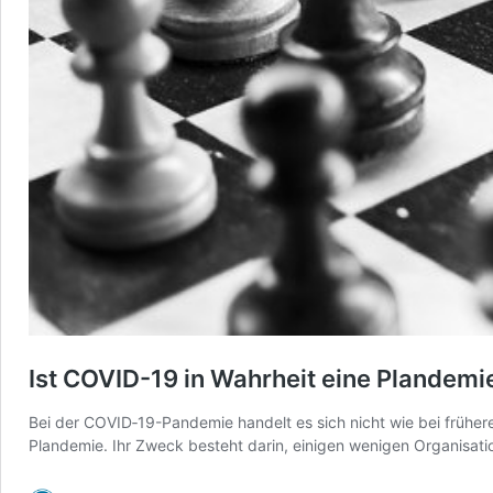
Ist COVID-19 in Wahrheit eine Plandemi
Bei der COVID‑19-Pandemie handelt es sich nicht wie bei früher
Plandemie. Ihr Zweck besteht darin, einigen wenigen Organisat